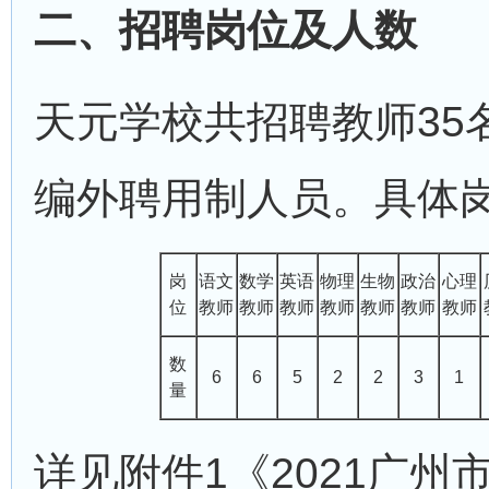
二、招聘岗位及人数
天元学校共招聘教师35
编外聘用制人员。具体
岗
语文
数学
英语
物理
生物
政治
心理
位
教师
教师
教师
教师
教师
教师
教师
数
6
6
5
2
2
3
1
量
详见附件1《2021广