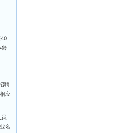
、
40
年龄
招聘
相应
人员
业名