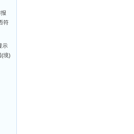
与报
否符
显示
(境)