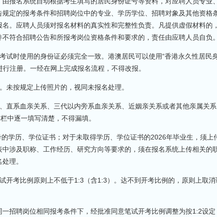
，由报名系统自动根据考生填写的居民身份证号等资料，对应聘人员专业
告规定的报考条件和招聘岗位中的专业、学历学位、招聘对象及其他资格
报名。应聘人员须对报名材料的真实性和完整性负责。凡提供虚假材料的
件不符合招聘公告和所报考岗位资格条件和要求的，责任由应聘人员自负
试时使用的身份证必须完全一致。港澳居民可以使用“香港永久性居民
号进行注册。一经在网上完成报名流程，不得改报。
。未按规定上传照片的，视同未报名处理。
、直系血亲关系、三代以内旁系血亲关系、近姻亲关系或者其他亲属关系
”栏中逐一填写清楚，不得漏填。
的学历、学位证书；对于未取得学历、学位证书的2026年毕业生，须上
表中涉及职称、工作经历、研究方向等要求的，须在报名系统上传相关的
名处理。
考比例原则上不低于1:3（含1:3）。达不到开考比例的，原则上取消
一招聘岗位相同报考条件下，经批准同意笔试开考比例调整为按1:2设定