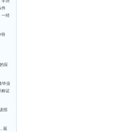
、学历
条件
，一经
。
身份
的应
传毕业
职称证
该招
，延