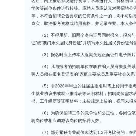
名后，网上报名系统进行初审，不再进行人工资格初审
学位等岗位条件进行校核。应聘人员应认真对照招聘公
等，不符合招聘公告要求的任何条件之一的，均不可以
查实，取消报考资格或聘用资格，并记录在案。本人条
（2）不得用新、旧两个身份证号同时报名，报名与考
证”或“澳门永久居民身份证”并填写永久性居民身份证
（3）报名时应上传本人近期免冠正面证件电子照片
（4）凡与报考的招聘单位在职在编人员有夫妻关系
聘人员须在报名登记表的“家庭主要成员及重要社会关系
（5）非2026年毕业的往届生报名时需上传用于报考
生就业协议书或就业推荐表等证明材料；招聘岗位需求
书、工作经历等证明材料；未按规定上传的，视同未报
（6）为确保招聘工作的竞争性和公正性，各岗位笔试开
聘岗位或相应调减该岗位的招聘人数。
（7）部分紧缺专业岗位未达到1:3开考比例的，在同