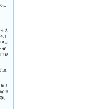
格证
年考试
等形
参考目
业的
方可视
究生
位须具
求的博
同时