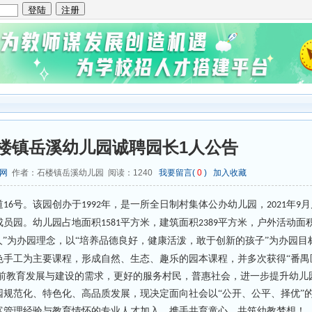
石楼镇岳溪幼儿园诚聘园长1人公告
网
作者：石楼镇岳溪幼儿园 阅读：
1240
我要留言(
0
)
加入收藏
道
号。该园创办于
年，是一所全日制村集体公办幼儿园，
年
月
16
1992
2021
9
成员园。幼儿园占地面积
平方米，建筑面积
平方米，户外活动面
1581
2389
人”为办园理念，以“培养品德良好，健康活泼，敢于创新的孩子”为办园目
色手工为主要课程，形成自然、生态、趣乐的园本课程，并多次获得
“番
学前教育发展与建设的需求，更好的服务村民，普惠社会，进一步提升幼儿
园规范化、特色化、高品质发展，现决定面向社会以
“公开、公平、择优”
富管理经验与教育情怀的专业人才加入，携手共育童心，共筑幼教梦想！