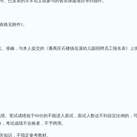
书、已发表的学术论文或参与的各类课题项目等扫描件。
。
表格见附件
1
。
实、准确，与本人提
交
的《番禺区石楼镇岳溪
幼儿园招聘员工报名表》上
试成绩。笔试成绩低于60分的不能进入面试，面试人数达不到设定比例的，
分，考试成绩不合格者，不予聘用。
相关知识，不指定参考教材。