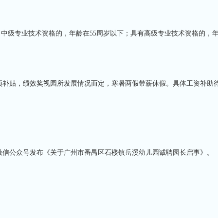
、中级专业技术资格的，年龄在
55周岁以下
；
具有高级专业技术资格的，
项补贴
，绩
效奖视园所发展情况而定，寒暑两假带薪休假。具体工资补助
幼儿园微信公众号发布《关于广州市番禺区石楼镇岳溪幼儿园诚聘园长启事》。