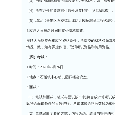
（
3）
与报考岗位相关的综合能力证明材料，如：获奖证
（
4）所有证件均要求提供原件及复印件（A4纸规格）
（
5）填写《番禺区石楼镇岳溪
幼儿园招聘员工报名表》
4.应聘人员报名时同时接受资格审查。
应聘人员应符合相应的资格条件，所提
交
的材料必须真
情况一致，如有弄虚作假，取消考试资格和聘用资格。
（四）考试
：
1.时间：2026年
5
月
2
6
日
2.地点：石楼镇中心幼儿园
四楼会议室。
3.面试：
（
1）笔试和面试，笔试与面试按3:7比例合成计算考
际符合面试条件的人数进行。考试成绩合格分数线为60
（
2）笔试采取闭卷的方式，内容为幼儿教育与管理的