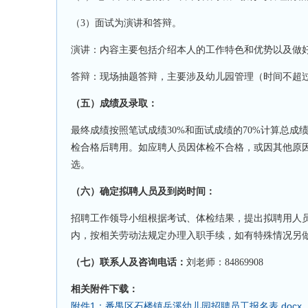
（
3）面试为演讲和答辩。
演讲：内容主要包括介绍本人的工作特色和优势以及做
答辩：现场抽题答辩，主要涉及幼儿园管理（时间不超
（五）成绩及录取
：
最终成绩按照笔试成绩
30%和面试成绩的70%计算总
检合格后聘用。如应聘人员因体检不合格，或因其他原
选。
（六）确定拟聘人员及到岗时间
：
招聘工作领导小组根据考试、体检结果，提出拟聘用人
内，按相关劳动法规定办理入职手续，如有特殊情况另
联系人及咨询电话：
（七）
刘
老师：
84869908
相关附件下载：
附件1：番禺区石楼镇岳溪幼儿园招聘员工报名表.docx