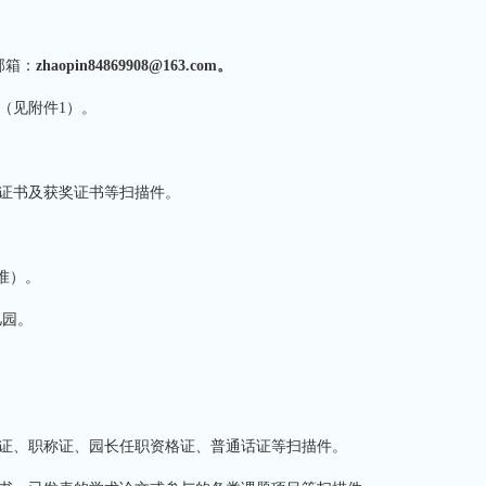
邮箱：
zhaopin84869908@163.com。
（见附件
1）。
证书及获奖证书等扫描件。
准）。
儿园
。
格证、职称证、园长任职资格证、普通话证等扫描件。