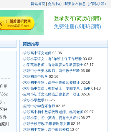
网站首页
|
会员中心
|
我要发布信息（招聘/求职）
登录发布(简历/招聘)
免费注册(求职/招聘)
简历推荐
·
求职高中语文老师
03-06
·
求职小学语文，有3年班主任工作经验
03-03
·
小学英语教师，香港教育大学教育硕士
02-17
·
求职中小学美术教师，两年教学经验
03-06
·
求职初高中数学
02-16
·
求职初中生物，高中生物教师资格证
02-16
启用
·
求职高中英语，教育硕士，专四专八，高中
01-13
积
862
·
应聘小初语文老师或历史老师，双证
02-16
·
求职小学数学
08-25
标，
·
应聘中小学音乐老师
02-16
禺区好
·
求职高中初中数学代课老师、临聘老师
09-07
园办
·
求职小学、初中英语，拥有专八证书
06-27
·
求职学校行政/后勤管理等文职
02-16
的原则
·
求职初中英语，高中教师资格
12-04