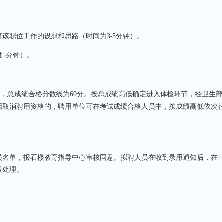
好该职位工作的设想和思路（时间为
3-5分钟）。
过
5分钟）。
成绩，总成绩合格分数线为60分。按总成绩高低确定进入体检环节，经卫生
因取消聘用资格的，聘用单位可在考试成绩合格人员中，按成绩高低依次
员名单，报石楼教育指导中心审核同意。拟聘人员在收到录用通知后，在
做处理。